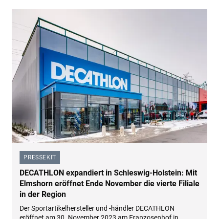
PRESSEKIT
–
DECATHLON expandiert in Schleswig-Holstein: Mit
Elmshorn eröffnet Ende November die vierte Filiale
in der Region
Der Sportartikelhersteller und -händler DECATHLON
eröffnet am 30. November 2023 am Franzosenhof in