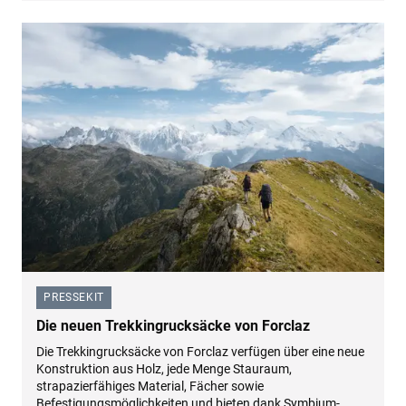
PRESSEKIT
–
Die neuen Trekkingrucksäcke von Forclaz
Die Trekkingrucksäcke von Forclaz verfügen über eine neue
Konstruktion aus Holz, jede Menge Stauraum,
strapazierfähiges Material, Fächer sowie
Befestigungsmöglichkeiten und bieten dank Symbium-