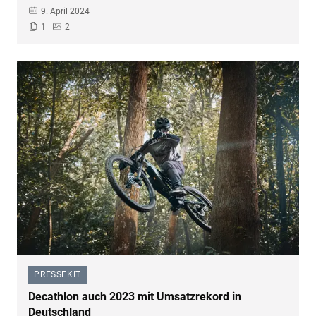
9. April 2024
1
2
PRESSEKIT
–
Decathlon auch 2023 mit Umsatzrekord in
Deutschland