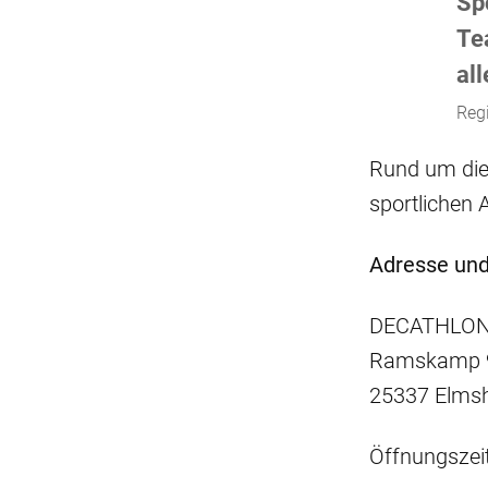
Sp
Te
all
Regi
Rund um die
sportlichen 
Adresse und
DECATHLON
Ramskamp 
25337 Elms
Öffnungszeit