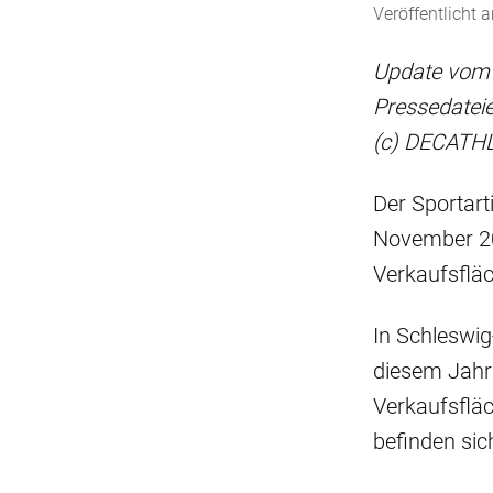
Veröffentlicht
Update vom 0
Pressedateie
(c) DECATHL
Der Sportart
November 20
Verkaufsflä
In Schleswig
diesem Jahr 
Verkaufsfläc
befinden sic