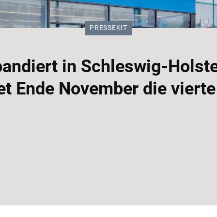
KATEGORIE:
PRESSEKIT
diert in Schleswig-Holste
t Ende November die vierte F