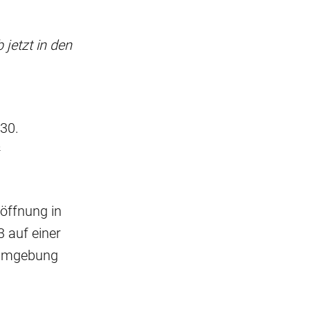
jetzt in den
30.
²
röffnung in
3 auf einer
r Umgebung