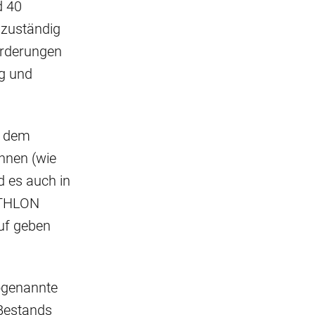
d 40
 zuständig
orderungen
ng und
i dem
nnen (wie
d es auch in
ATHLON
uf geben
ogenannte
 Bestands