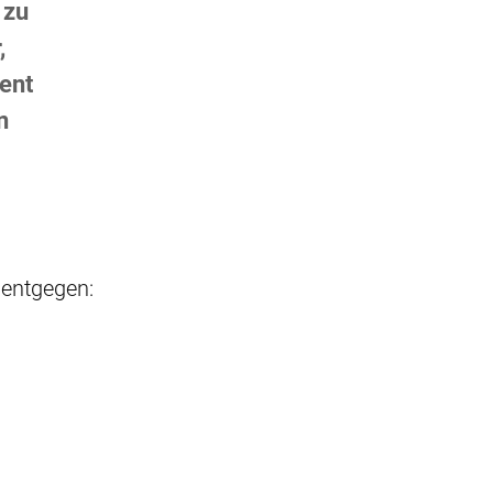
 zu
,
ent
n
 entgegen: