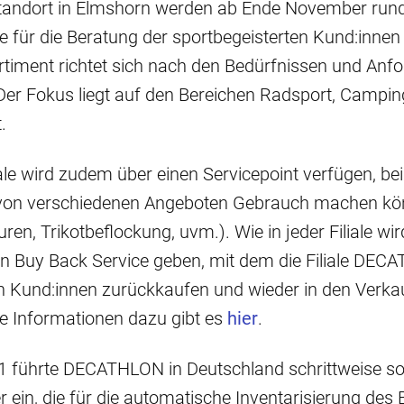
andort in Elmshorn werden ab Ende November run
e für die Beratung der sportbegeisterten Kund:innen
rtiment richtet sich nach den Bedürfnissen und Anf
Der Fokus liegt auf den Bereichen Radsport, Campi
t.
iale wird zudem über einen Servicepoint verfügen, be
von verschiedenen Angeboten Gebrauch machen kö
ren, Trikotbeflockung, uvm.). Wie in jeder Filiale wir
n Buy Back Service geben, mit dem die Filiale DEC
n Kund:innen zurückkaufen und wieder in den Verka
e Informationen dazu gibt es
hier
.
1 führte DECATHLON in Deutschland schrittweise s
 ein, die für die automatische Inventarisierung des