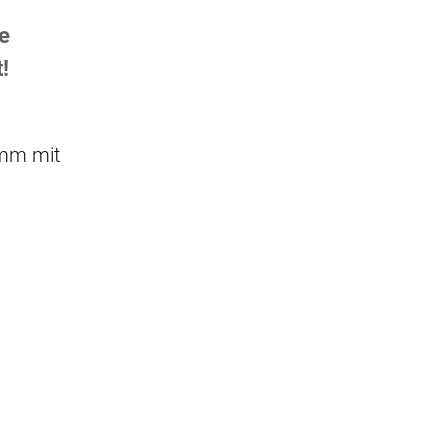
e
!
amm mit