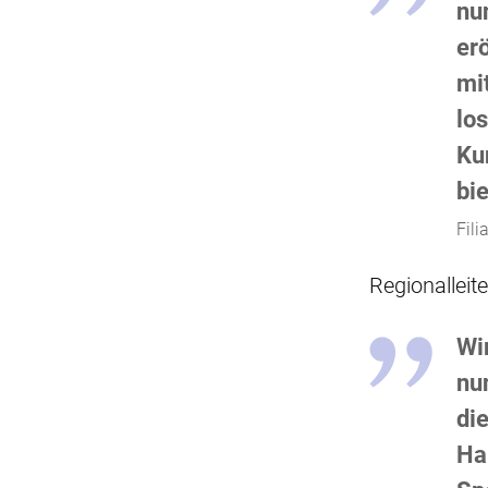
nu
erö
mi
lo
Kun
bie
Fili
Regionalleit
Wir
nu
di
Ha