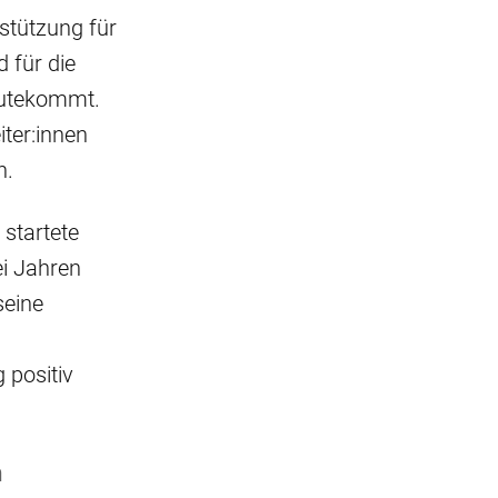
stützung für
 für die
gutekommt.
iter:innen
n.
 startete
ei Jahren
seine
 positiv
h