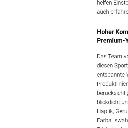
helfen Einst
auch erfahr
Hoher Kom
Premium-Y
Das Team vo
diesen Sport
entspannte 
Produktlinie
berücksichti
blickdicht u
Haptik, Ger
Farbauswahl 