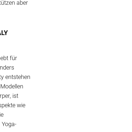
tützen aber
ALY
bt für
onders
ty entstehen
 Modellen
per, ist
spekte wie
ie
s Yoga-