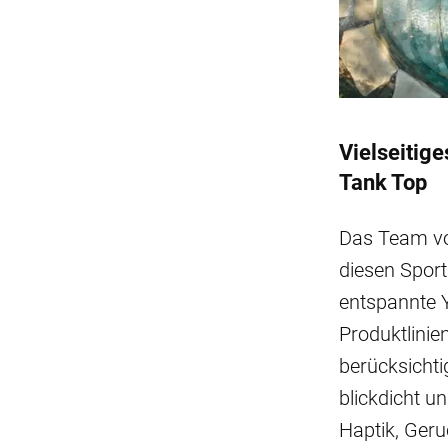
Vielseitig
Tank Top
Das Team vo
diesen Sport
entspannte 
Produktlinie
berücksichti
blickdicht u
Haptik, Ger