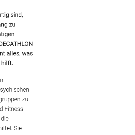
tig sind,
ang zu
htigen
ie DECATHLON
t alles, was
ilft.
en
psychischen
gruppen zu
d Fitness
 die
tel. Sie