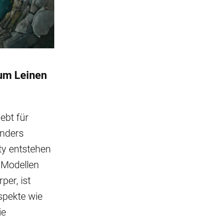
um Leinen
bt für
onders
ty entstehen
 Modellen
per, ist
spekte wie
ie