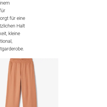
einem
für
rgt für eine
tzlichen Halt
eit, kleine
tional,
itgarderobe.