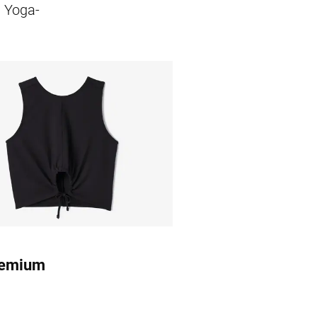
s Yoga-
remium