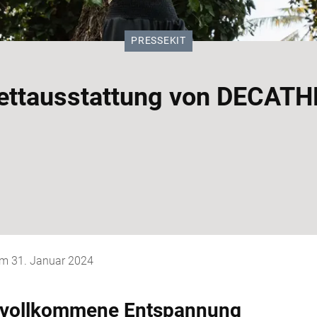
KATEGORIE:
PRESSEKIT
ettausstattung von DECAT
 am
31. Januar 2024
e vollkommene Entspannung