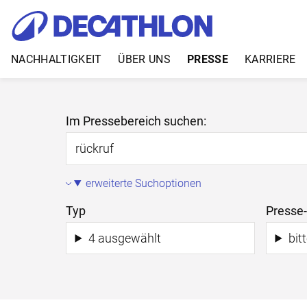
NACHHALTIGKEIT
ÜBER UNS
PRESSE
KARRIERE
Zum Inhalt springen
Presse Suche
Im Pressebereich suchen:
erweiterte Suchoptionen
Typ
Presse
4 ausgewählt
bit