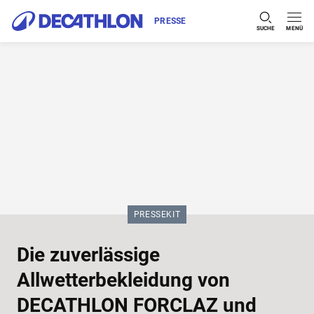
PRESSE
SUCHE
MENÜ
Zum Inhalt springen
KATEGORIE:
PRESSEKIT
Die zuverlässige
Allwetterbekleidung von
DECATHLON FORCLAZ und