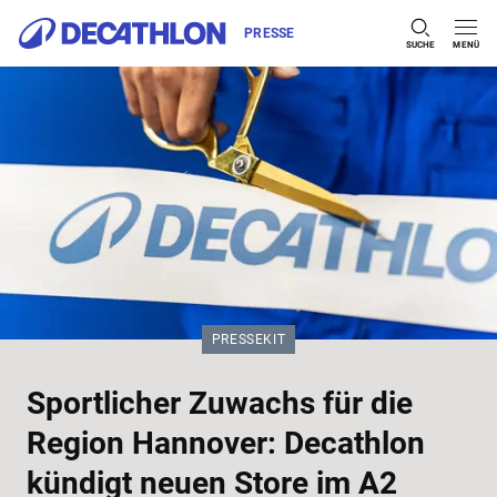
PRESSE
SUCHE
MENÜ
Zum Inhalt springen
KATEGORIE:
PRESSEKIT
Sportlicher Zuwachs für die
Region Hannover: Decathlon
kündigt neuen Store im A2