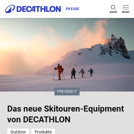
PRESSE
SUCHE
MENÜ
Zum Inhalt springen
KATEGORIE:
PRESSEKIT
Das neue Skitouren-Equipment
von DECATHLON
Outdoor
Produkte