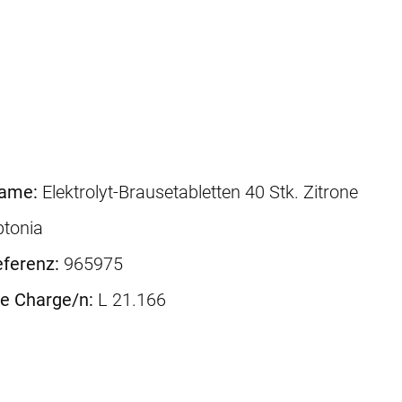
name:
Elektrolyt-Brausetabletten 40 Stk. Zitrone
ptonia
ferenz:
965975
ne Charge/n:
L 21.166