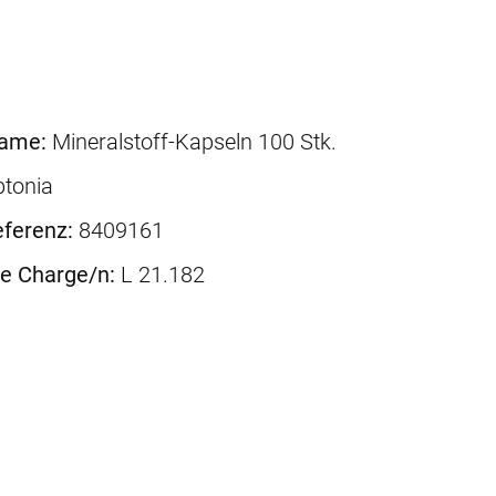
name:
Mineralstoff-Kapseln 100 Stk.
ptonia
ferenz:
8409161
ne Charge/n:
L 21.182