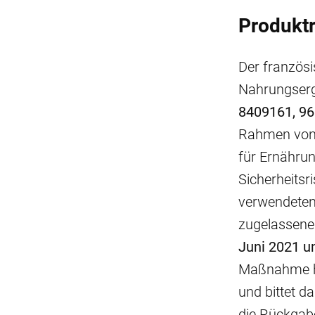
Produkt
Der französis
Nahrungserg
8409161, 96
Rahmen von 
für Ernährung
Sicherheitsr
verwendeten 
zugelassenen
Juni 2021 u
Maßnahme ha
und bittet d
die Rückgabe