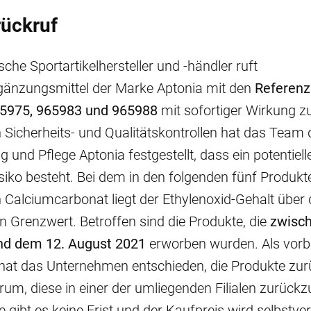
rückruf
che Sportartikelhersteller und -händler ruft
änzungsmittel der Marke Aptonia mit den
Referenz
5975, 965983 und 965988
mit sofortiger Wirkung z
Sicherheits- und Qualitätskontrollen hat das Team
 und Pflege Aptonia festgestellt, dass ein potentiell
isiko besteht. Bei dem in den folgenden fünf Produkt
Calciumcarbonat liegt der Ethylenoxid-Gehalt über
 Grenzwert. Betroffen sind die Produkte, die
zwisc
nd dem 12. August 2021
erworben wurden. Als vor
t das Unternehmen entschieden, die Produkte zur
arum, diese in einer der umliegenden Filialen zurück
 gibt es keine Frist und der Kaufpreis wird selbstve