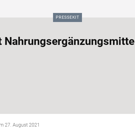
KATEGORIE:
PRESSEKIT
 Nahrungsergänzungsmittel
 am
27. August 2021