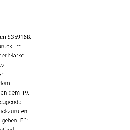
en 8359168,
urück. Im
 der Marke
es
en
 dem
hen dem 19.
beugende
ückzurufen
zugeben. Für
rständlich