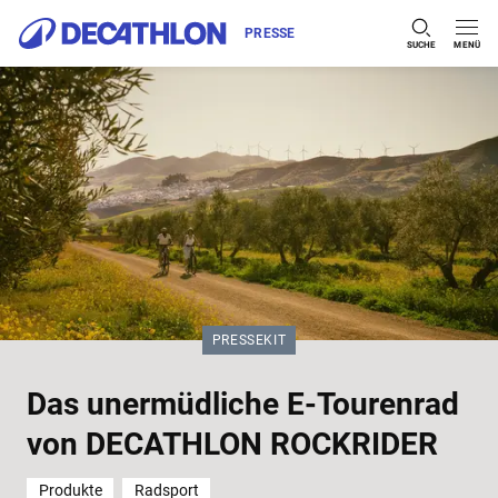
PRESSE
SUCHE
MENÜ
Zum Inhalt springen
KATEGORIE:
PRESSEKIT
Das unermüdliche E-Tourenrad
von DECATHLON ROCKRIDER
Produkte
Radsport