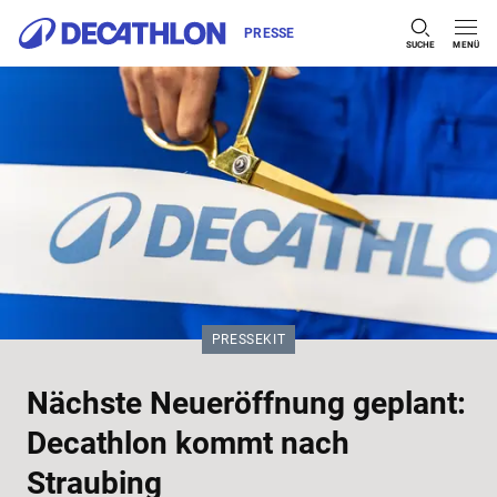
PRESSE
SUCHE
MENÜ
Zum Inhalt springen
KATEGORIE:
PRESSEKIT
Nächste Neueröffnung geplant:
Decathlon kommt nach
Straubing