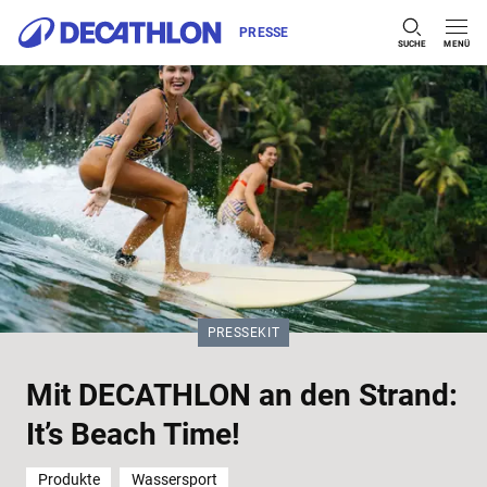
PRESSE
SUCHE
MENÜ
Zum Inhalt springen
KATEGORIE:
PRESSEKIT
Mit DECATHLON an den Strand:
It’s Beach Time!
Produkte
Wassersport