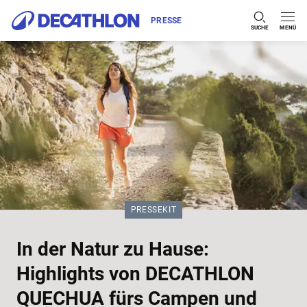
PRESSE
SUCHE
MENÜ
Zum Inhalt springen
KATEGORIE:
PRESSEKIT
In der Natur zu Hause:
Highlights von DECATHLON
QUECHUA fürs Campen und