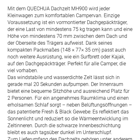
Mit dem QUECHUA Dachzelt MH900 wird jeder
Kleinwagen zum komfortablen Campervan. Einzige
Voraussetzung ist ein vormontierter Dachgepäckträger,
der eine Last von mindestens 75 kg tragen kann und eine
Höhe von mindestens 70 mm zwischen dem Dach und
der Oberseite des Trägers aufweist. Dank seines
kompakten Packmaßes (148 × 77× 35 cm) passt auch
noch weitere Ausrüstung, wie ein Surfbrett oder Kajak,
auf den Dachgepäckträger. Perfekt für alle Camper, die
viel vorhaben.
Das windstabile und wasserdichte Zelt lässt sich in
gerade mal 20 Sekunden aufpumpen. Der Innenraum
bietet eine bequeme Sitzhöhe und ausreichend Platz für
2 Personen. Für ein angenehmes Raumklima und einen
erholsamen Schlaf sorgt – neben Belüftungsöffnungen –
das patentierte Fresh & Black Gewebe: Es reflektiert das
Sonnenlicht und reduziert so die Wärmeentwicklung im
Zeltinneren. Durch die schwarze Innenbeschichtung
bleibt es auch tagsüber dunkel im Unterschlupf.
Zum Lieferumfang des Dachzelts gehören unter anderem