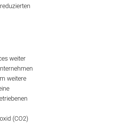
 reduzierten
es weiter
 Unternehmen
um weitere
eine
betriebenen
ioxid (CO2)