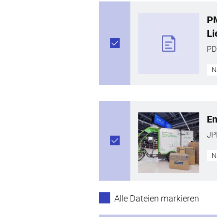
PM
Li
PD
N
Em
JP
N
Alle Dateien markieren