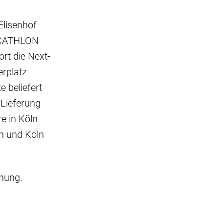
Elisenhof
DECATHLON
ort die Next-
erplatz
 beliefert
 Lieferung
e in Köln-
n und Köln
anung.