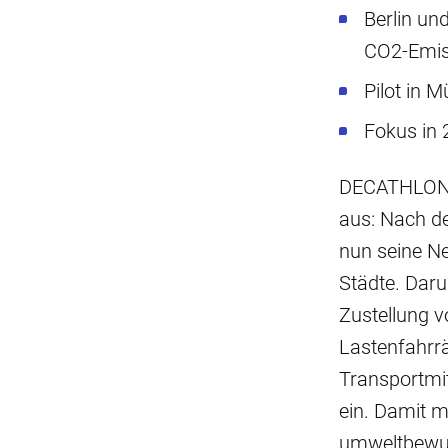
Berlin un
CO2-Emis
Pilot in 
Fokus in 
DECATHLON D
aus: Nach d
nun seine N
Städte. Darun
Zustellung v
Lastenfahrrä
Transportmit
ein. Damit 
umweltbewus