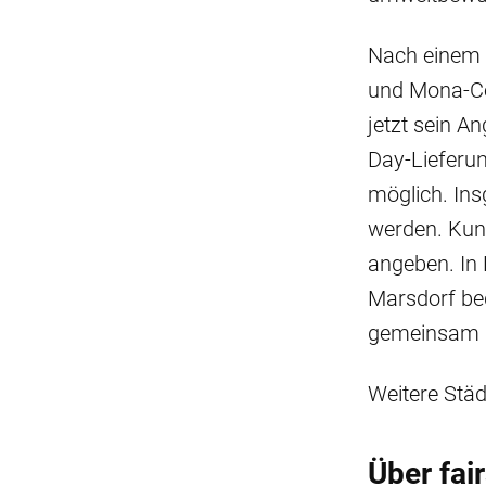
Nach einem e
und Mona-Ce
jetzt sein An
Day-Lieferun
möglich. Ins
werden. Kund
angeben. In K
Marsdorf bed
gemeinsam m
Weitere Städ
Über fai