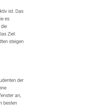
tiv ist. Das
ie es
 die
as Ziel:
dten steigen
tudenten der
ine
fenster an,
m besten