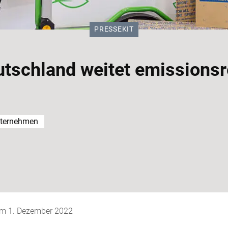
KATEGORIE:
PRESSEKIT
schland weitet emissionsr
ternehmen
 am
1. Dezember 2022