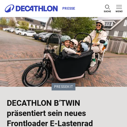
PRESSE
SUCHE
MENÜ
Zum Inhalt springen
KATEGORIE:
PRESSEKIT
DECATHLON B’TWIN
präsentiert sein neues
Frontloader E-Lastenrad