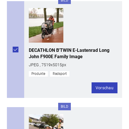
BILD
DECATHLON B'TWIN E-Lastenrad Long
John F900E Family Image
JPEG , 7519x5015px
Produkte
Radsport
Vorschau
BILD