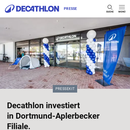
PRESSE
SUCHE
MENÜ
Zum Inhalt springen
KATEGORIE:
PRESSEKIT
Decathlon investiert
in Dortmund-Aplerbecker
Filiale.