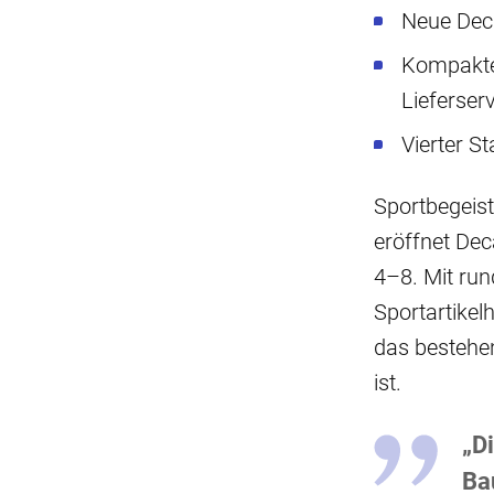
Neue Deca
Kompakte 
Lieferser
Vierter St
Sportbegeist
eröffnet Dec
4–8. Mit run
Sportartikel
das bestehen
ist.
„Di
Bau