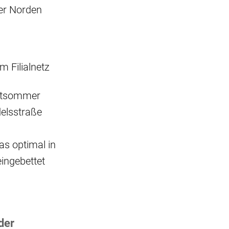
er Norden
m Filialnetz
pätsommer
delsstraße
as optimal in
ingebettet
der