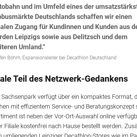
tobahn und im Umfeld eines der umsatzstärks
obusmärkte Deutschlands schaffen wir einen
ealen Zugang für Kundinnen und Kunden aus 
rden Leipzigs sowie aus Delitzsch und dem
iteren Umland.“
fen Böhm, Expansionsleiter bei Decathlon Deutschland
iale Teil des Netzwerk-Gedankens
m Sachsenpark verfügt über ein kompaktes Format, 
chen mit effizientem Service- und Beratungskonzept 
iment ist neben der Vor-Ort-Auswahl online verfüg
r Filiale kostenfrei nach Hause bestellt werden. Zusä
n umliegenden Leipziger Decathlon-Stores wie im P