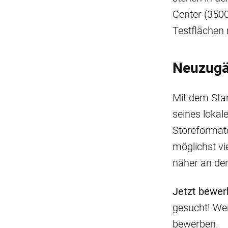
Center (350
Testflächen
Neuzugä
Mit dem Stan
seines lokal
Storeformate
möglichst v
näher an den
Jetzt bewer
gesucht! Wer
bewerben.