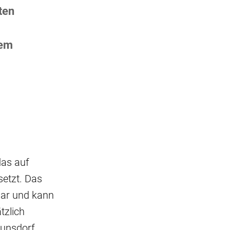
ten
dem
das auf
setzt. Das
bar und kann
tzlich
aunsdorf