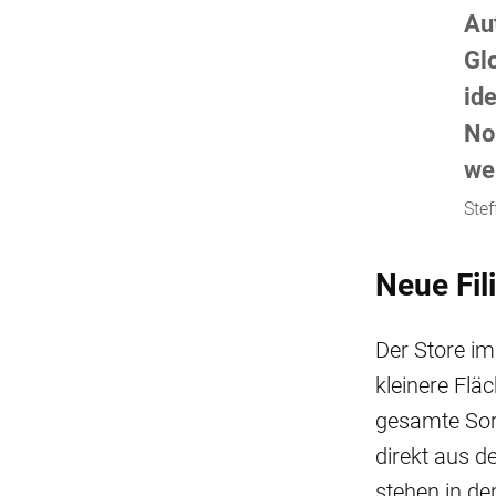
Au
Gl
id
No
we
Stef
Neue Fil
Der Store i
kleinere Flä
gesamte Sort
direkt aus de
stehen in de