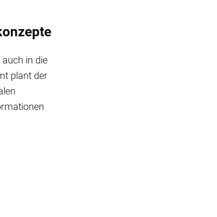
konzepte
 auch in die
t plant der
alen
ormationen