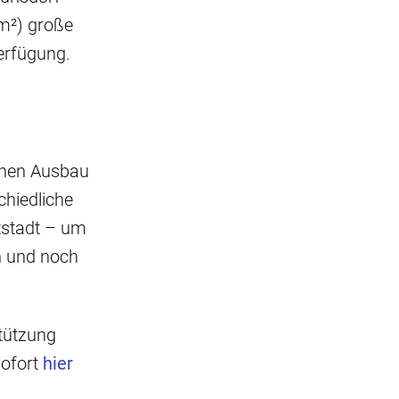
m²) große
erfügung.
chen Ausbau
chiedliche
tstadt – um
n und noch
stützung
sofort
hier