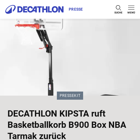
PRESSE
SUCHE
MENÜ
Zum Inhalt springen
KATEGORIE:
PRESSEKIT
DECATHLON KIPSTA ruft
Basketballkorb B900 Box NBA
Tarmak zurück