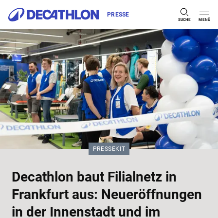
PRESSE
SUCHE
MENÜ
Zum Inhalt springen
KATEGORIE:
PRESSEKIT
Decathlon baut Filialnetz in
Frankfurt aus: Neueröffnungen
in der Innenstadt und im