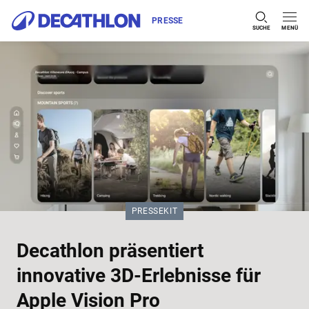
PRESSE
SUCHE
MENÜ
Zum Inhalt springen
KATEGORIE:
PRESSEKIT
Decathlon präsentiert
innovative 3D-Erlebnisse für
Apple Vision Pro