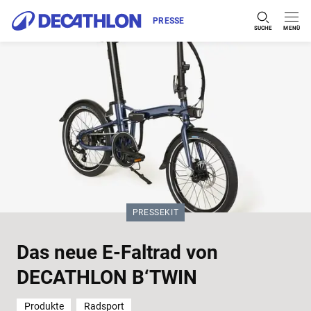
PRESSE
SUCHE
MENÜ
Zum Inhalt springen
KATEGORIE:
PRESSEKIT
Das neue E-Faltrad von
DECATHLON B‘TWIN
Produkte
Radsport