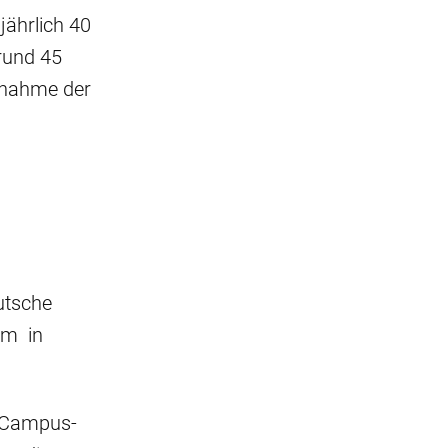
jährlich 40
 rund 45
ebnahme der
utsche
um in
r Campus-