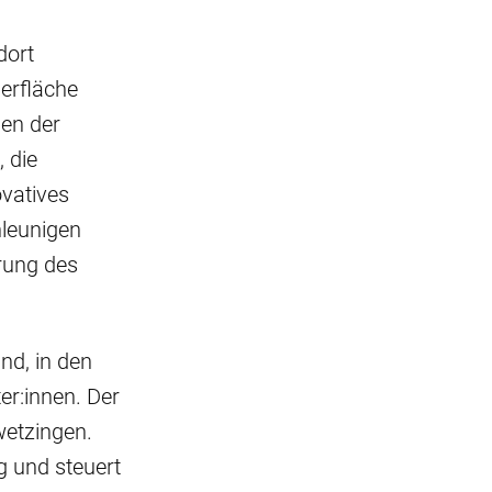
dort
erfläche
len der
 die
vatives
hleunigen
rung des
nd, in den
er:innen. Der
wetzingen.
ig und steuert