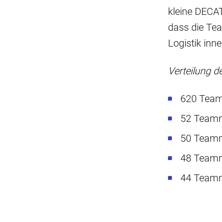
kleine DECATH
dass die Te
Logistik inn
Verteilung de
620 Teamm
52 Teamma
50 Teamma
48 Teamma
44 Teamma