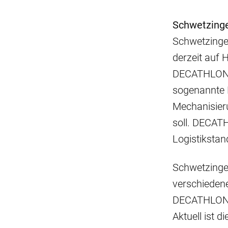
Schwetzinge
Schwetzingen
derzeit auf H
DECATHLON Lo
sogenannte H
Mechanisier
soll. DECATH
Logistiksta
Schwetzingen
verschiedene
DECATHLON Lo
Aktuell ist d