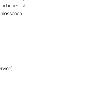
nd:innen ist,
chlossenen
ervice)