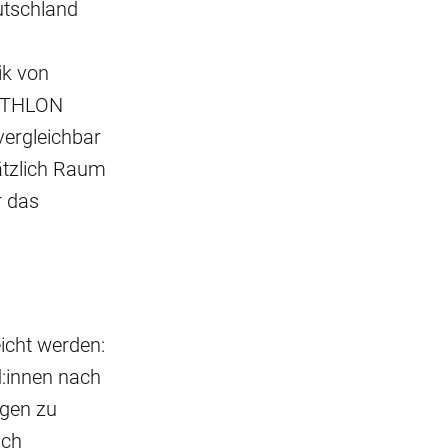
utschland
ik von
CATHLON
vergleichbar
ätzlich Raum
r das
icht werden:
:innen nach
igen zu
ich