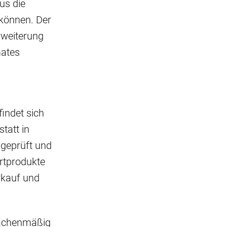
us die
können. Der
Erweiterung
mates
indet sich
tatt in
 geprüft und
rtprodukte
rkauf und
lächenmäßig