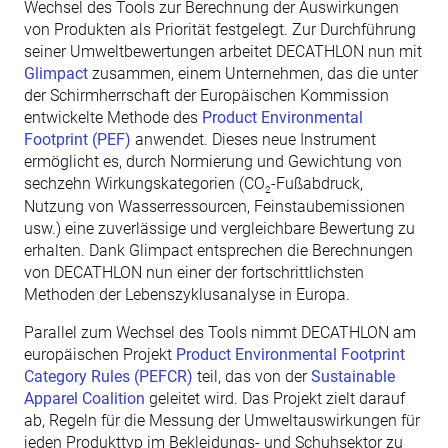
Wechsel des Tools zur Berechnung der Auswirkungen
von Produkten als Priorität festgelegt. Zur Durchführung
seiner Umweltbewertungen arbeitet DECATHLON nun mit
Glimpact
zusammen, einem Unternehmen, das die unter
der Schirmherrschaft der Europäischen Kommission
entwickelte Methode des
Product Environmental
Footprint (PEF)
anwendet. Dieses neue Instrument
ermöglicht es, durch Normierung und Gewichtung von
sechzehn Wirkungskategorien (CO
-Fußabdruck,
2
Nutzung von Wasserressourcen, Feinstaubemissionen
usw.) eine zuverlässige und vergleichbare Bewertung zu
erhalten. Dank Glimpact entsprechen die Berechnungen
von DECATHLON nun einer der fortschrittlichsten
Methoden der Lebenszyklusanalyse in Europa.
Parallel zum Wechsel des Tools nimmt DECATHLON am
europäischen Projekt
Product Environmental Footprint
Category Rules (PEFCR)
teil, das von der
Sustainable
Apparel Coalition
geleitet wird. Das Projekt zielt darauf
ab, Regeln für die Messung der Umweltauswirkungen für
jeden Produkttyp im Bekleidungs- und Schuhsektor zu